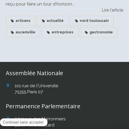
reçu pour faire un tour d'horizon...
Lire l'article
artisans
actualité
nord toulousain
aucamville
entreprises
gastronomie
Assemblée Nationale
101 rue de l'Université
75355
Paris 07
Permanence Parlementaire
2 bis rue des Marronniers
31140
Fonbeauzard