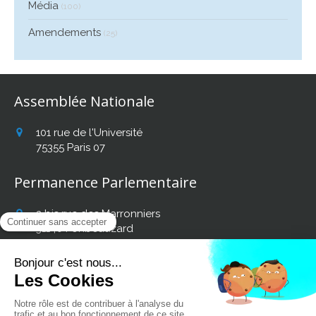
Média
(100)
Amendements
(25)
Assemblée Nationale
101 rue de l'Université
75355
Paris 07
Permanence Parlementaire
2 bis rue des Marronniers
31140
Fonbeauzard
Afficher le téléphone
Retrouvez mon actualité
sur les réseaux sociaux :