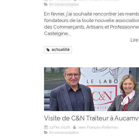
En circonscription
En février, j'ai souhaité rencontrer les mem
fondateurs de la toute nouvelle associati
des Commerçants, Artisans et Professionne
Castelgine...
Lire 
actualité
Visite de C&N Traiteur à Aucamvi
13 Fév 2026
Jean François Portarrieu
En circonscription