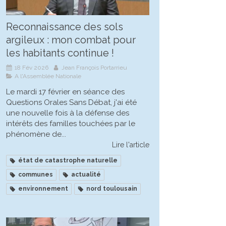
Reconnaissance des sols
argileux : mon combat pour
les habitants continue !
18 Fév 2026
Jean François Portarrieu
A l'Assemblée Nationale
Le mardi 17 février en séance des
Questions Orales Sans Débat, j'ai été
une nouvelle fois à la défense des
intérêts des familles touchées par le
phénomène de...
Lire l'article
état de catastrophe naturelle
communes
actualité
environnement
nord toulousain