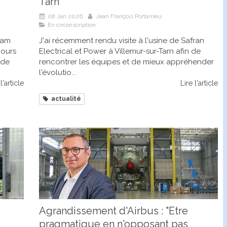
Tarn
08 Jan 2026
Jean François Portarrieu
En circonscription
liam
J'ai récemment rendu visite à l'usine de Safran
cours
Electrical et Power à Villemur-sur-Tarn afin de
 de
rencontrer les équipes et de mieux appréhender
l'évolutio...
l'article
Lire l'article
actualité
Agrandissement d'Airbus : "Etre
pragmatique en n'opposant pas