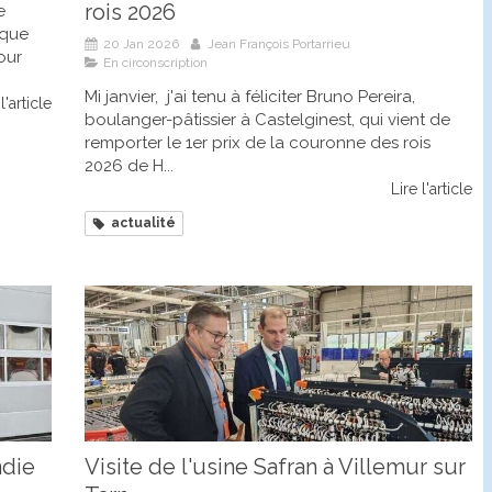
rois 2026
e
 que
20 Jan 2026
Jean François Portarrieu
our
En circonscription
Mi janvier, j'ai tenu à féliciter Bruno Pereira,
l'article
boulanger-pâtissier à Castelginest, qui vient de
remporter le 1er prix de la couronne des rois
2026 de H...
Lire l'article
actualité
ndie
Visite de l'usine Safran à Villemur sur