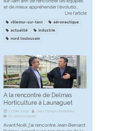
sur-Tarn afin de rencontrer les équipes
et de mieux appréhender l'évolutio...
Lire l'article
villemur-sur-tarn
aéronautique
actualité
industrie
nord toulousain
A la rencontre de Delmas
Horticulture à Launaguet
22 Déc 2025
Jean François Portarrieu
En circonscription
Avant Noêl, j'ai rencontré Jean-Bernard