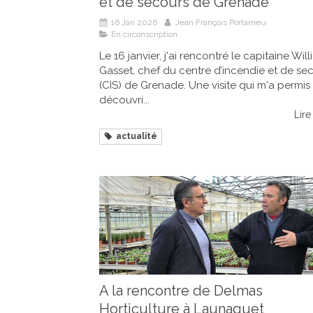
et de secours de Grenade
16 Jan 2026
Jean François Portarrieu
En circonscription
Le 16 janvier, j'ai rencontré le capitaine Wil
Gasset, chef du centre d’incendie et de se
(CIS) de Grenade. Une visite qui m'a permis
découvri...
Lire 
actualité
A la rencontre de Delmas
Horticulture à Launaguet