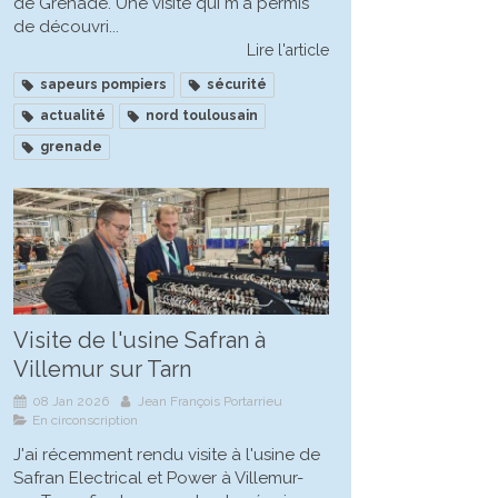
de Grenade. Une visite qui m'a permis
de découvri...
Lire l'article
sapeurs pompiers
sécurité
actualité
nord toulousain
grenade
Visite de l'usine Safran à
Villemur sur Tarn
08 Jan 2026
Jean François Portarrieu
En circonscription
J'ai récemment rendu visite à l'usine de
Safran Electrical et Power à Villemur-