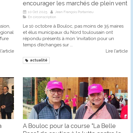
encourager les marchés de plein vent
10 Oct 2025
Jean François Portarrieu
En circonscription
sion,
Le 10 octobre à Bouloc, pas moins de 35 maires
égional
et élus municipaux du Nord toulousain ont
ffure
répondu présents à mon ’invitation pour un
temps d’échanges sur ...
l'article
Lire l'article
actualité
a
A Bouloc pour la course "La Belle