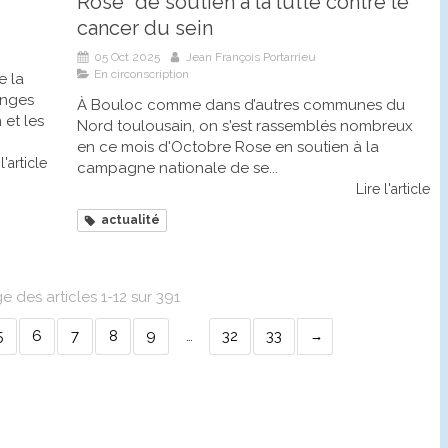
Rose" de soutien à la lutte contre le
cancer du sein
05 Oct 2025
Jean François Portarrieu
En circonscription
e la
anges
À Bouloc comme dans d’autres communes du
 et les
Nord toulousain, on s'est rassemblés nombreux
en ce mois d'Octobre Rose en soutien à la
l'article
campagne nationale de se...
Lire l'article
actualité
e des articles 1-12 sur 391
5
6
7
8
9
…
32
33