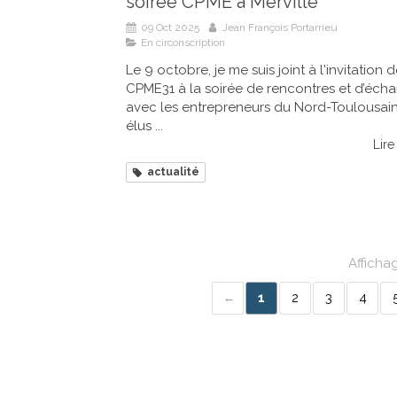
soirée CPME à Merville
09 Oct 2025
Jean François Portarrieu
En circonscription
Le 9 octobre, je me suis joint à l'invitation d
CPME31 à la soirée de rencontres et d’éch
avec les entrepreneurs du Nord-Toulousain
élus ...
Lire 
actualité
Affichag
1
2
3
4