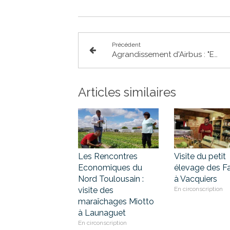
Précédent
Agrandissement d'Airbus : "Etre pragmatique en n'opposant pas écologie et économie"
Articles similaires
Les Rencontres
Visite du petit
Economiques du
élevage des F
Nord Toulousain :
à Vacquiers
visite des
En circonscription
maraîchages Miotto
à Launaguet
En circonscription