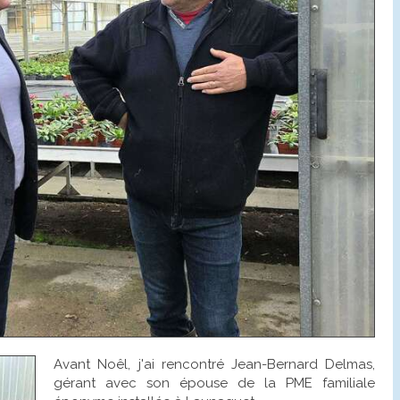
Avant Noêl, j'ai rencontré Jean-Bernard Delmas,
gérant avec son épouse de la PME familiale