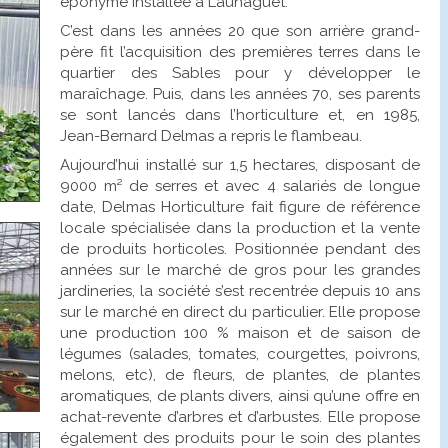
éponyme installée à Launaguet.
C’est dans les années 20 que son arrière grand-
père fit l’acquisition des premières terres dans le
quartier des Sables pour y développer le
maraîchage. Puis, dans les années 70, ses parents
se sont lancés dans l’horticulture et, en 1985,
Jean-Bernard Delmas a repris le flambeau.
Aujourd’hui installé sur 1,5 hectares, disposant de
9000 m² de serres et avec 4 salariés de longue
date, Delmas Horticulture fait figure de référence
locale spécialisée dans la production et la vente
de produits horticoles. Positionnée pendant des
années sur le marché de gros pour les grandes
jardineries, la société s’est recentrée depuis 10 ans
sur le marché en direct du particulier. Elle propose
une production 100 % maison et de saison de
légumes (salades, tomates, courgettes, poivrons,
melons, etc), de fleurs, de plantes, de plantes
aromatiques, de plants divers, ainsi qu’une offre en
achat-revente d’arbres et d’arbustes. Elle propose
également des produits pour le soin des plantes