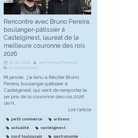
Rencontre avec Bruno Pereira,
boulanger-pâtissier à
Castelginest, lauréat de la
meilleure couronne des rois
2026
20 Jan 2026
Jean François Portarrieu
En circonscription
Mi janvier, j'ai tenu à féliciter Bruno
Pereira, boulanger-pâtissier à
Castelginest, qui vient de remporter le
1er prix de la couronne des rois 2026
de H...
Lire l'article
petit commerce
artisans
actualité
castelginest
nord toulousain
gastronomie