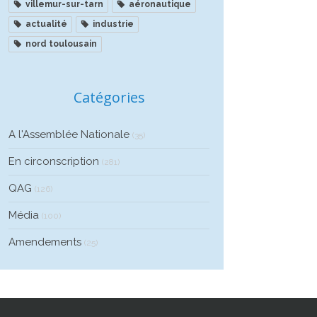
villemur-sur-tarn
aéronautique
actualité
industrie
nord toulousain
Catégories
A l'Assemblée Nationale
(35)
En circonscription
(281)
QAG
(126)
Média
(100)
Amendements
(25)