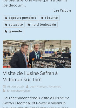
de Grenade. Une visite qui m'a permis
de découvri...
Lire l'article
sapeurs pompiers
sécurité
actualité
nord toulousain
grenade
Visite de l'usine Safran à
Villemur sur Tarn
08 Jan 2026
Jean François Portarrieu
En circonscription
J'ai récemment rendu visite à l'usine de
Safran Electrical et Power à Villemur-