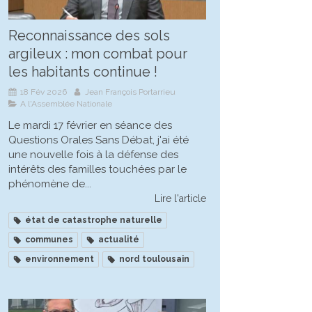
Reconnaissance des sols
argileux : mon combat pour
les habitants continue !
18 Fév 2026
Jean François Portarrieu
A l'Assemblée Nationale
Le mardi 17 février en séance des
Questions Orales Sans Débat, j'ai été
une nouvelle fois à la défense des
intérêts des familles touchées par le
phénomène de...
Lire l'article
état de catastrophe naturelle
communes
actualité
environnement
nord toulousain