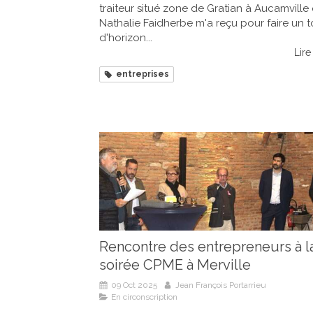
traiteur situé zone de Gratian à Aucamville
Nathalie Faidherbe m'a reçu pour faire un t
d'horizon...
Lire 
entreprises
Rencontre des entrepreneurs à l
soirée CPME à Merville
09 Oct 2025
Jean François Portarrieu
En circonscription