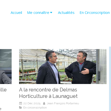
Accueil
Me connaître
Actualités
En Circonscription
lle
A la rencontre de Delmas
Horticulture à Launaguet
22 Déc 2025
Jean François Portarrieu
En circonscription
e