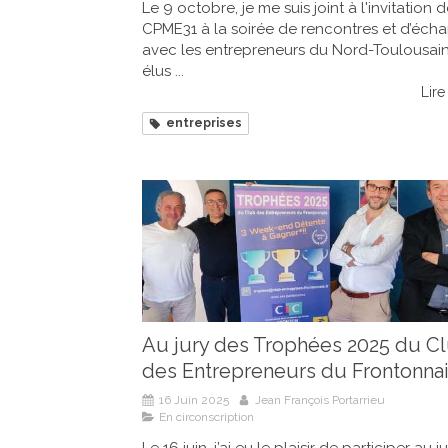
Le 9 octobre, je me suis joint à l'invitation d
CPME31 à la soirée de rencontres et d’éch
avec les entrepreneurs du Nord-Toulousain
élus ...
Lire 
entreprises
Au jury des Trophées 2025 du C
des Entrepreneurs du Frontonna
16 Juin 2025
Jean François Portarrieu
En circonscription
Le 16 juin, j’ai eu le plaisir de participer au j