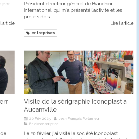
é par
Président directeur général de Bianchini
International, qui m'a présenté l’activité et les
projets de s...
l'article
Lire l'article
entreprises
err
Visite de la sérigraphie Iconoplast à
Aucamville
20 Fév 2025
Jean François Portarrieu
En circonscription
e de
Le 20 février, j'ai visité la société Iconoplast,