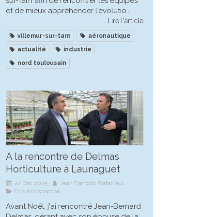
sur-Tarn afin de rencontrer les équipes
et de mieux appréhender l'évolutio...
Lire l'article
villemur-sur-tarn
aéronautique
actualité
industrie
nord toulousain
A la rencontre de Delmas
Horticulture à Launaguet
22 Déc 2025
Jean François Portarrieu
En circonscription
Avant Noêl, j'ai rencontré Jean-Bernard
Delmas, gérant avec son épouse de la