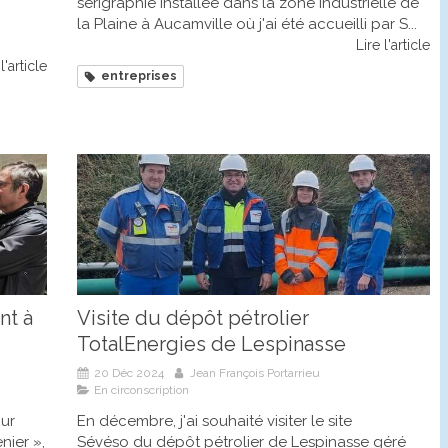
sérigraphie installée dans la zone industrielle de
la Plaine à Aucamville où j'ai été accueilli par S...
Lire l'article
l'article
entreprises
nt à
Visite du dépôt pétrolier
TotalEnergies de Lespinasse
20 Déc 2024
Jean François Portarrieu
En circonscription
our
En décembre, j'ai souhaité visiter le site
nier »,
Sévéso du dépôt pétrolier de Lespinasse géré