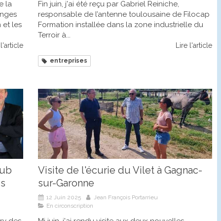
e la
Fin juin, j'ai été reçu par Gabriel Reiniche,
anges
responsable de l’antenne toulousaine de Filocap
 et les
Formation installée dans la zone industrielle du
Terroir à...
l'article
Lire l'article
entreprises
lub
Visite de l'écurie du Vilet à Gagnac-
is
sur-Garonne
12 Juin 2025
Jean François Portarrieu
En circonscription
ury des
Mi juin, j'ai rendu visite aux deux nouvelles