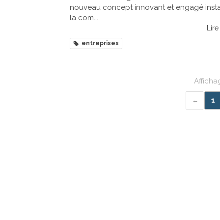
nouveau concept innovant et engagé insta
la com...
Lire 
entreprises
Afficha
1