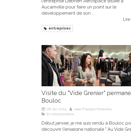
l'entreprise Liebherr Aérospace située à
Aucamville pour faire un point sur le
développement de son ...
Lire 
entreprises
Visite du "Vide Grenier" permane
Bouloc
08 Jan 2025
Jean François Portarrieu
En circonscription
Début janvier, je me suis rendu à Bouloc p
découvrir l'enseigne nationale " Au Vide Gre