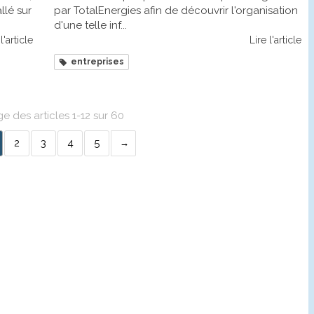
llé sur
par TotalEnergies afin de découvrir l'organisation
d'une telle inf...
l'article
Lire l'article
entreprises
ge des articles 1-12 sur 60
2
3
4
5