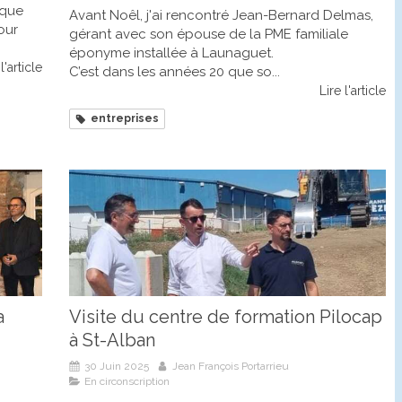
 que
Avant Noêl, j'ai rencontré Jean-Bernard Delmas,
our
gérant avec son épouse de la PME familiale
éponyme installée à Launaguet.
l'article
C’est dans les années 20 que so...
Lire l'article
entreprises
a
Visite du centre de formation Pilocap
à St-Alban
30 Juin 2025
Jean François Portarrieu
En circonscription