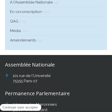
A l'Assemblée Nationale
(35)
En circonscription
(281)
QAG
(126)
Média
(100)
Amendements
(25)
Assemblée Nationale
101 rue de l'Université
75355
Paris 07
Permanence Parlementaire
2 bis rue des Marronniers
31140
Fonbeauzard