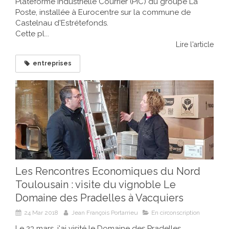
Plateforme Industrielle Courrier (PIC) du groupe La
Poste, installée à Eurocentre sur la commune de
Castelnau d'Estrétefonds.
Cette pl...
Lire l'article
entreprises
Les Rencontres Economiques du Nord
Toulousain : visite du vignoble Le
Domaine des Pradelles à Vacquiers
24 Mar 2018
Jean François Portarrieu
En circonscription
Le 23 mars, j'ai visité le Domaine des Pradelles,