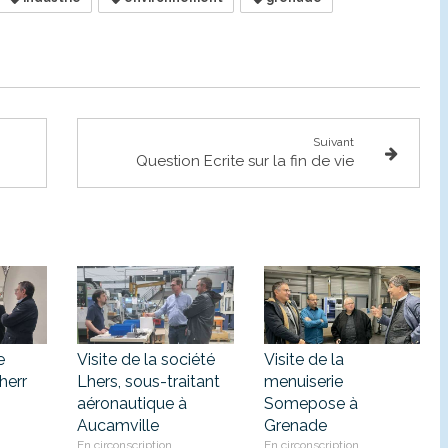
Suivant
Question Ecrite sur la fin de vie
e
Visite de la société
Visite de la
herr
Lhers, sous-traitant
menuiserie
aéronautique à
Somepose à
Aucamville
Grenade
En circonscription
En circonscription