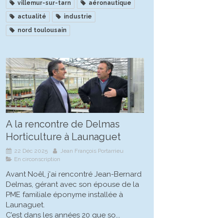
villemur-sur-tarn
aéronautique
actualité
industrie
nord toulousain
A la rencontre de Delmas
Horticulture à Launaguet
22 Déc 2025
Jean François Portarrieu
En circonscription
Avant Noêl, j'ai rencontré Jean-Bernard
Delmas, gérant avec son épouse de la
PME familiale éponyme installée à
Launaguet.
C’est dans les années 20 que so...