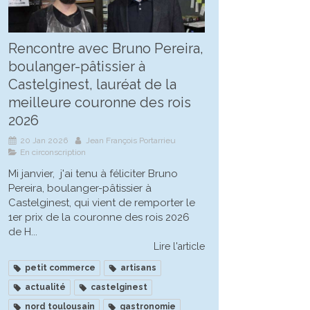
Rencontre avec Bruno Pereira,
boulanger-pâtissier à
Castelginest, lauréat de la
meilleure couronne des rois
2026
20 Jan 2026
Jean François Portarrieu
En circonscription
Mi janvier, j'ai tenu à féliciter Bruno
Pereira, boulanger-pâtissier à
Castelginest, qui vient de remporter le
1er prix de la couronne des rois 2026
de H...
Lire l'article
petit commerce
artisans
actualité
castelginest
nord toulousain
gastronomie