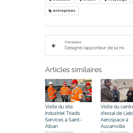
entreprises
Précédent
Désigné rapporteur de la mission parlementaire « Attractivité touristique de la France »
Articles similaires
Visite du site
Visite du centr
industriel Triadis
d'essai de Lieb
Services à Saint-
Aérospace à
Alban
Aucamville
En circonscription
En circonscription