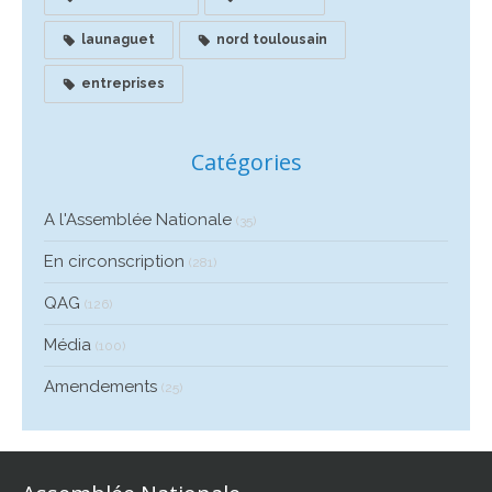
launaguet
nord toulousain
entreprises
Catégories
A l'Assemblée Nationale
(35)
En circonscription
(281)
QAG
(126)
Média
(100)
Amendements
(25)