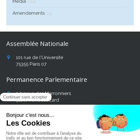
Média
(100)
Amendements
(25)
Assemblée Nationale
101 rue de l'Université
75355
Paris 07
Permanence Parlementaire
2 bis rue des Marronniers
31140
Fonbeauzard
Afficher le téléphone
Retrouvez mon actualité
sur les réseaux sociaux :