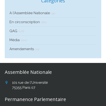
Catégories
A l'Assemblée Nationale
(35)
En circonscription
(281)
QAG
(126)
Média
(100)
Amendements
(25)
Assemblée Nationale
101 rue de l'Université
75355
Paris 07
Permanence Parlementaire