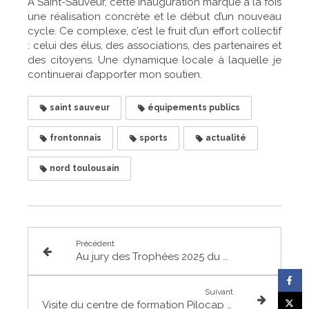
À Saint-Sauveur, cette inauguration marque à la fois
une réalisation concrète et le début d’un nouveau
cycle. Ce complexe, c’est le fruit d’un effort collectif
: celui des élus, des associations, des partenaires et
des citoyens. Une dynamique locale à laquelle je
continuerai d’apporter mon soutien.
saint sauveur
équipements publics
frontonnais
sports
actualité
nord toulousain
Précédent
Au jury des Trophées 2025 du Club des Entrepreneurs du Frontonnais
Suivant
Visite du centre de formation Pilocap à St-Alban