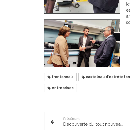
l
e
a
so
frontonnais
castelnau d'estrétefo
entreprises
Précédent
Découverte du tout nouveau marché de plein vent de Castelnau d'Estrétefonds