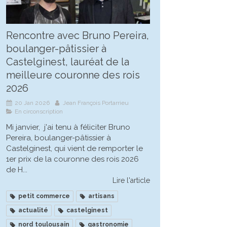
Rencontre avec Bruno Pereira,
boulanger-pâtissier à
Castelginest, lauréat de la
meilleure couronne des rois
2026
20 Jan 2026
Jean François Portarrieu
En circonscription
Mi janvier, j'ai tenu à féliciter Bruno
Pereira, boulanger-pâtissier à
Castelginest, qui vient de remporter le
1er prix de la couronne des rois 2026
de H...
Lire l'article
petit commerce
artisans
actualité
castelginest
nord toulousain
gastronomie