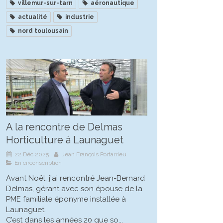
villemur-sur-tarn
aéronautique
actualité
industrie
nord toulousain
A la rencontre de Delmas
Horticulture à Launaguet
22 Déc 2025
Jean François Portarrieu
En circonscription
Avant Noêl, j'ai rencontré Jean-Bernard
Delmas, gérant avec son épouse de la
PME familiale éponyme installée à
Launaguet.
C’est dans les années 20 que so...