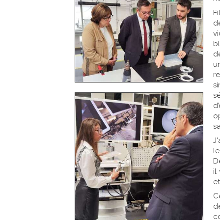
Fi
d
vi
bl
d
u
re
s
s
d
o
sa
J'
l
De
il
et
C
d
c