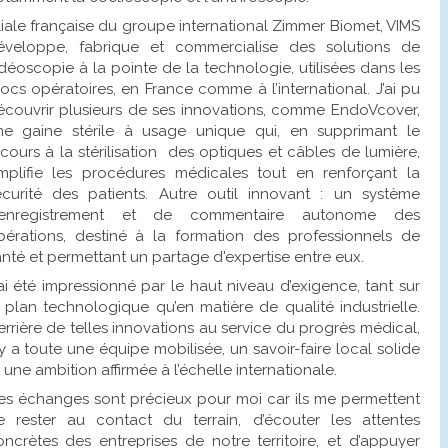
liale française du groupe international Zimmer Biomet, VIMS
éveloppe, fabrique et commercialise des solutions de
déoscopie à la pointe de la technologie, utilisées dans les
ocs opératoires, en France comme à l’international. J’ai pu
écouvrir plusieurs de ses innovations, comme EndoVcover,
ne gaine stérile à usage unique qui, en supprimant le
cours à la stérilisation des optiques et câbles de lumière,
implifie les procédures médicales tout en renforçant la
écurité des patients. Autre outil innovant : un système
’enregistrement et de commentaire autonome des
pérations, destiné à la formation des professionnels de
nté et permettant un partage d'expertise entre eux.
ai été impressionné par le haut niveau d’exigence, tant sur
e plan technologique qu’en matière de qualité industrielle.
rrière de telles innovations au service du progrès médical,
 y a toute une équipe mobilisée, un savoir-faire local solide
 une ambition affirmée à l’échelle internationale.
es échanges sont précieux pour moi car ils me permettent
e rester au contact du terrain, d’écouter les attentes
oncrètes des entreprises de notre territoire, et d’appuyer