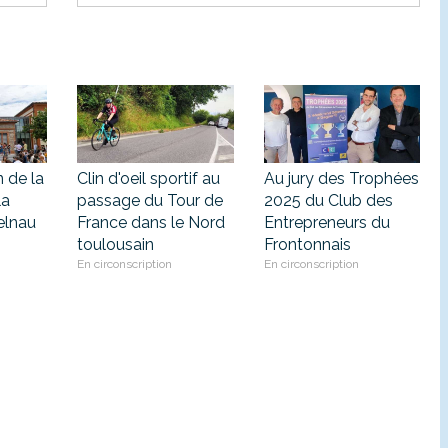
n de la
Clin d'oeil sportif au
Au jury des Trophées
la
passage du Tour de
2025 du Club des
elnau
France dans le Nord
Entrepreneurs du
toulousain
Frontonnais
En circonscription
En circonscription