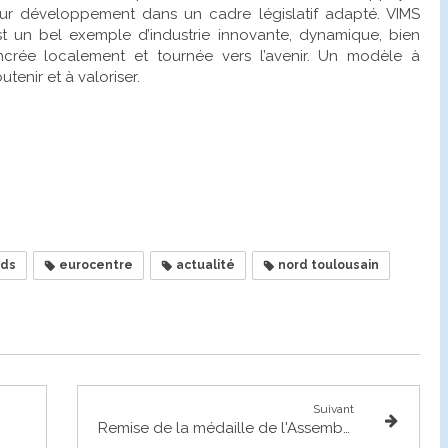
eur développement dans un cadre législatif adapté. VIMS
st un bel exemple d’industrie innovante, dynamique, bien
ncrée localement et tournée vers l’avenir. Un modèle à
utenir et à valoriser.
nds
eurocentre
actualité
nord toulousain
Suivant
Remise de la médaille de l'Assemblée nationale à Raymond Pauliat