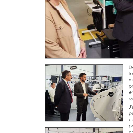
D
l
m
p
e
sy
J'
p
c
p
n