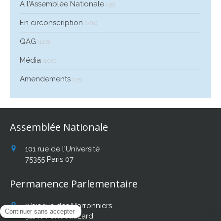
A l'Assemblée Nationale
(35)
En circonscription
(281)
QAG
(126)
Média
(100)
Amendements
(25)
Assemblée Nationale
101 rue de l'Université
75355
Paris 07
Permanence Parlementaire
2 bis rue des Marronniers
31140
Fonbeauzard