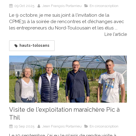
09 Oct 2025
Jean François Portarrieu
En circonscription
Le 9 octobre, je me suis joint à l'invitation de la
CPME31 à la soirée de rencontres et d’échanges avec
les entrepreneurs du Nord-Toulousain et les élus ...
Lire l'article
hauts-tolosans
Visite de l'exploitation maraîchère Pic à
Thil
19 Sep 2025
Jean François Portarrieu
En circonscription
Le 19 septembre, j'ai eu le plaisir de rendre visite à