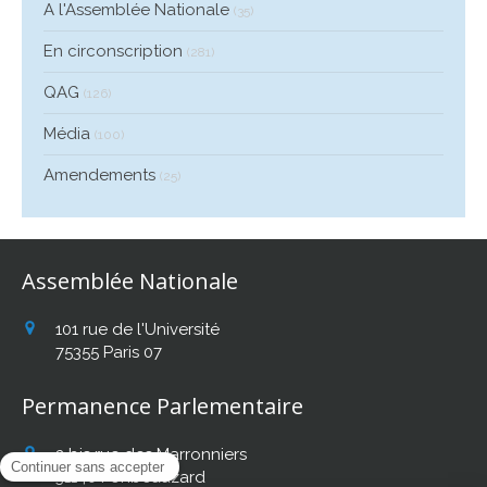
A l'Assemblée Nationale
(35)
En circonscription
(281)
QAG
(126)
Média
(100)
Amendements
(25)
Assemblée Nationale
101 rue de l'Université
75355
Paris 07
Permanence Parlementaire
2 bis rue des Marronniers
31140
Fonbeauzard