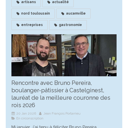
artisans
actualité
nord toulousain
aucamville
entreprises
gastronomie
Rencontre avec Bruno Pereira,
boulanger-pâtissier à Castelginest,
lauréat de la meilleure couronne des
rois 2026
20 Jan 2026
Jean François Portarrieu
En circonscription
Mi janvier, j'ai tenu à féliciter Bruno Pereira,