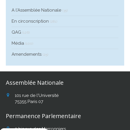
A l'Assemblée Nationale
(35)
En circonscription
(281)
QAG
(126)
Média
(100)
Amendements
(25)
Assemblée Nationale
101 rue de l'Université
75355
Paris 07
Permanence Parlementaire
2 bis rue des Marronniers