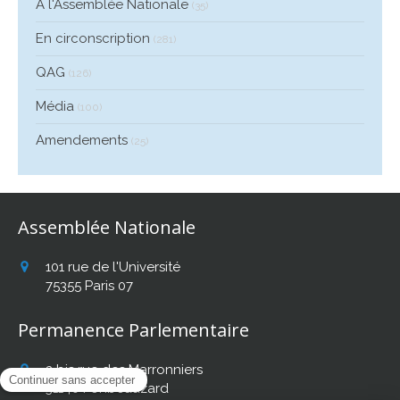
A l'Assemblée Nationale
(35)
En circonscription
(281)
QAG
(126)
Média
(100)
Amendements
(25)
Assemblée Nationale
101 rue de l'Université
75355
Paris 07
Permanence Parlementaire
2 bis rue des Marronniers
31140
Fonbeauzard