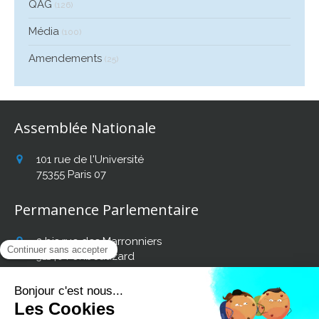
QAG
(126)
Média
(100)
Amendements
(25)
Assemblée Nationale
101 rue de l'Université
75355
Paris 07
Permanence Parlementaire
2 bis rue des Marronniers
31140
Fonbeauzard
Afficher le téléphone
Retrouvez mon actualité