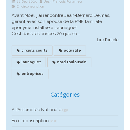
22 Déc 2025
Jean François Portarrieu
En circonscription
Avant Noêl, j'ai rencontré Jean-Bernard Delmas,
gérant avec son épouse de la PME familiale
éponyme installée à Launaguet.
C’est dans les années 20 que so...
Lire l'article
circuits courts
actualité
launaguet
nord toulousain
entreprises
Catégories
A l'Assemblée Nationale
(35)
En circonscription
(281)