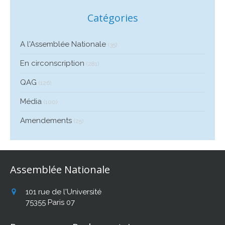
Catégories
A l'Assemblée Nationale
(35)
En circonscription
(281)
QAG
(126)
Média
(100)
Amendements
(25)
Assemblée Nationale
101 rue de l'Université
75355
Paris 07