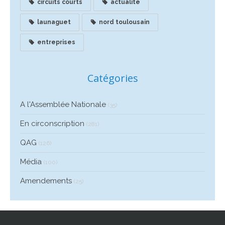
circuits courts
actualité
launaguet
nord toulousain
entreprises
Catégories
A l'Assemblée Nationale
(35)
En circonscription
(281)
QAG
(126)
Média
(100)
Amendements
(25)