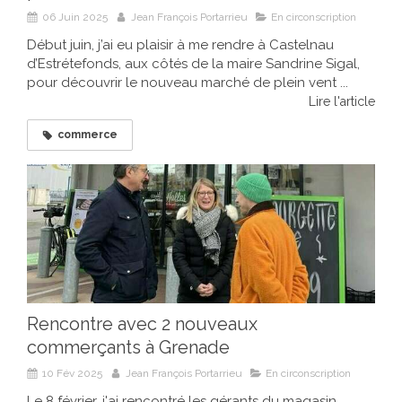
06 Juin 2025
Jean François Portarrieu
En circonscription
Début juin, j’ai eu plaisir à me rendre à Castelnau
d’Estrétefonds, aux côtés de la maire Sandrine Sigal,
pour découvrir le nouveau marché de plein vent ...
Lire l'article
commerce
Rencontre avec 2 nouveaux
commerçants à Grenade
10 Fév 2025
Jean François Portarrieu
En circonscription
Le 8 février, j'ai rencontré les gérants du magasin