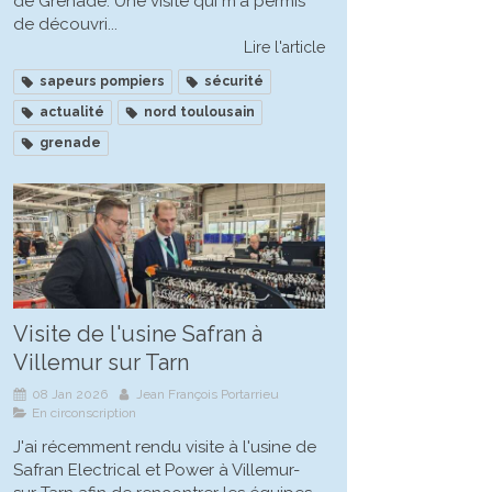
de Grenade. Une visite qui m'a permis
de découvri...
Lire l'article
sapeurs pompiers
sécurité
actualité
nord toulousain
grenade
Visite de l'usine Safran à
Villemur sur Tarn
08 Jan 2026
Jean François Portarrieu
En circonscription
J'ai récemment rendu visite à l'usine de
Safran Electrical et Power à Villemur-