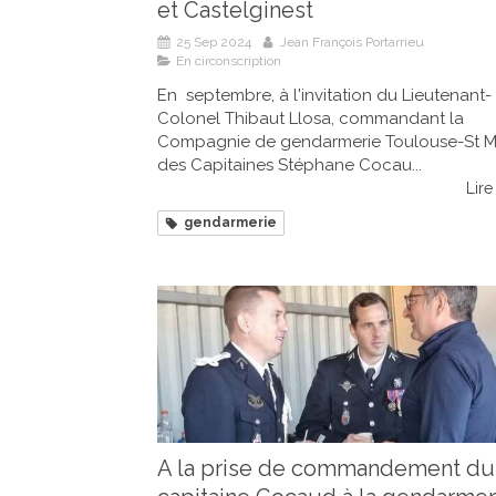
et Castelginest
25 Sep 2024
Jean François Portarrieu
En circonscription
En septembre, à l'invitation du Lieutenant-
Colonel Thibaut Llosa, commandant la
Compagnie de gendarmerie Toulouse-St Mi
des Capitaines Stéphane Cocau...
Lire 
gendarmerie
A la prise de commandement du