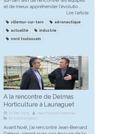
sur-Tarn afin de rencontrer les équipes
et de mieux appréhender l'évolutio...
Lire l'article
villemur-sur-tarn
aéronautique
actualité
industrie
nord toulousain
A la rencontre de Delmas
Horticulture à Launaguet
22 Déc 2025
Jean François Portarrieu
En circonscription
Avant Noêl, j'ai rencontré Jean-Bernard
Delmas, gérant avec son épouse de la