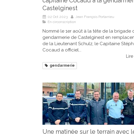
capitaine Cocaud à la gendarmer
Castelginest
02 Oct 2023
Jean François Portarrieu
En circonscription
Nommé le 1er août à la tête de la brigade 
gendarmerie de Castelginest en remplace
de la Lieutenant Schulz, le Capitaine Stép
Cocaud a officiel...
Lire 
gendarmerie
Une matinée sur le terrain avec l