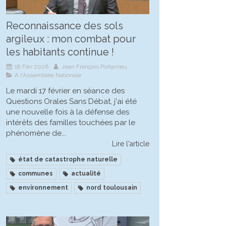
Reconnaissance des sols
argileux : mon combat pour
les habitants continue !
18 Fév 2026
Jean François Portarrieu
A l'Assemblée Nationale
Le mardi 17 février en séance des
Questions Orales Sans Débat, j'ai été
une nouvelle fois à la défense des
intérêts des familles touchées par le
phénomène de...
Lire l'article
état de catastrophe naturelle
communes
actualité
environnement
nord toulousain