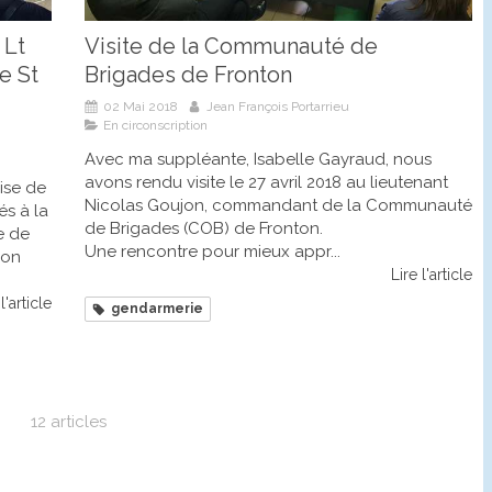
 Lt
Visite de la Communauté de
e St
Brigades de Fronton
02 Mai 2018
Jean François Portarrieu
En circonscription
Avec ma suppléante, Isabelle Gayraud, nous
avons rendu visite le 27 avril 2018 au lieutenant
rise de
Nicolas Goujon, commandant de la Communauté
s à la
de Brigades (COB) de Fronton.
e de
Une rencontre pour mieux appr...
ron
Lire l'article
l'article
gendarmerie
12 articles