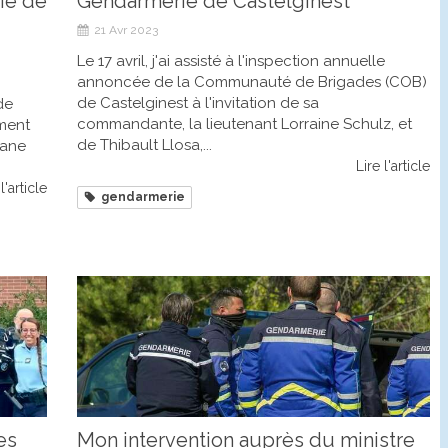
ie de
Gendarmerie de Castelginest
21 Avr 2023
Le 17 avril, j'ai assisté à l'inspection annuelle
annoncée de la Communauté de Brigades (COB)
de Castelginest à l'invitation de sa
de
commandante, la lieutenant Lorraine Schulz, et
ment
de Thibault Llosa,...
hane
Lire l'article
l'article
gendarmerie
es
Mon intervention auprès du ministre