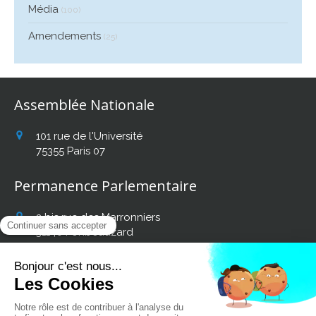
Média
(100)
Amendements
(25)
Assemblée Nationale
101 rue de l'Université
75355
Paris 07
Permanence Parlementaire
2 bis rue des Marronniers
31140
Fonbeauzard
Afficher le téléphone
Retrouvez mon actualité
sur les réseaux sociaux :