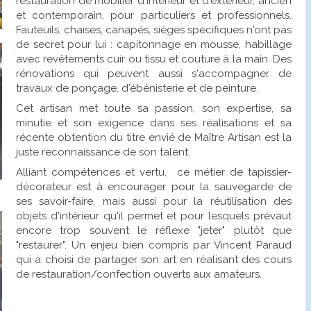
restauration de mobilier d'intérieur et d'extérieur, ancien
et contemporain, pour particuliers et professionnels.
Fauteuils, chaises, canapés, sièges spécifiques n'ont pas
de secret pour lui : capitonnage en mousse, habillage
avec revêtements cuir ou tissu et couture à la main. Des
rénovations qui peuvent aussi s'accompagner de
travaux de ponçage, d'ébénisterie et de peinture.
Cet artisan met toute sa passion, son expertise, sa
minutie et son exigence dans ses réalisations et sa
récente obtention du titre envié de Maître Artisan est la
juste reconnaissance de son talent.
Alliant compétences et vertu, ce métier de tapissier-
décorateur est à encourager pour la sauvegarde de
ses savoir-faire, mais aussi pour la réutilisation des
objets d'intérieur qu'il permet et pour lesquels prévaut
encore trop souvent le réflexe "jeter" plutôt que
"restaurer". Un enjeu bien compris par Vincent Paraud
qui a choisi de partager son art en réalisant des cours
de restauration/confection ouverts aux amateurs.