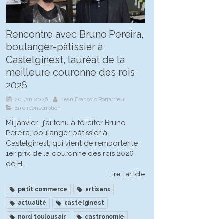
Rencontre avec Bruno Pereira,
boulanger-pâtissier à
Castelginest, lauréat de la
meilleure couronne des rois
2026
20 Jan 2026
Jean François Portarrieu
En circonscription
Mi janvier, j'ai tenu à féliciter Bruno
Pereira, boulanger-pâtissier à
Castelginest, qui vient de remporter le
1er prix de la couronne des rois 2026
de H...
Lire l'article
petit commerce
artisans
actualité
castelginest
nord toulousain
gastronomie