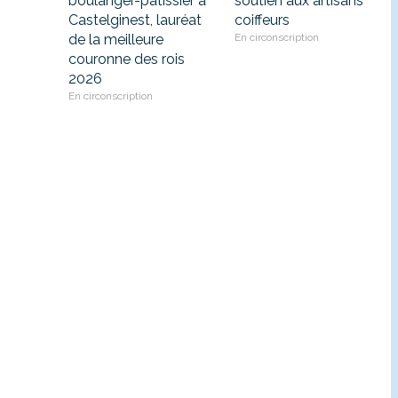
boulanger-pâtissier à
soutien aux artisans
Castelginest, lauréat
coiffeurs
de la meilleure
En circonscription
couronne des rois
2026
En circonscription