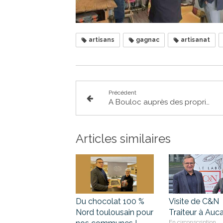
artisans
gagnac
artisanat
Précédent
A Bouloc auprès des propriétaires d'habitations victimes de sécheresse
Articles similaires
Du chocolat 100 %
Visite de C&N
Nord toulousain pour
Traiteur à Auc
En circonscription