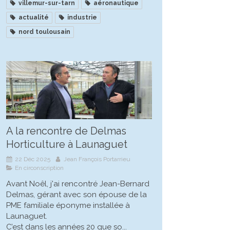
villemur-sur-tarn
aéronautique
actualité
industrie
nord toulousain
A la rencontre de Delmas
Horticulture à Launaguet
22 Déc 2025
Jean François Portarrieu
En circonscription
Avant Noêl, j'ai rencontré Jean-Bernard
Delmas, gérant avec son épouse de la
PME familiale éponyme installée à
Launaguet.
C’est dans les années 20 que so...