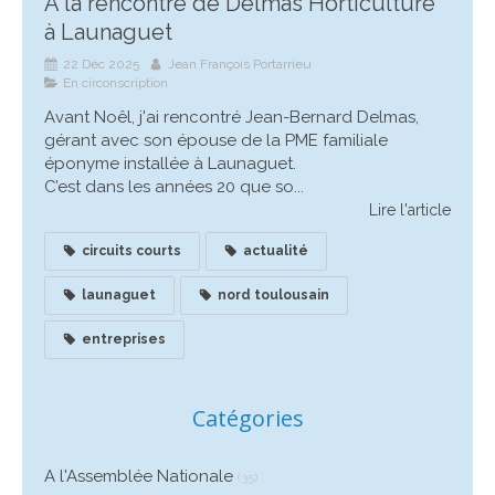
A la rencontre de Delmas Horticulture
à Launaguet
22 Déc 2025
Jean François Portarrieu
En circonscription
Avant Noêl, j'ai rencontré Jean-Bernard Delmas,
gérant avec son épouse de la PME familiale
éponyme installée à Launaguet.
C’est dans les années 20 que so...
Lire l'article
circuits courts
actualité
launaguet
nord toulousain
entreprises
Catégories
A l'Assemblée Nationale
(35)