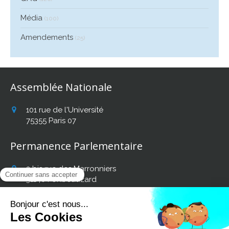
Média
(100)
Amendements
(25)
Assemblée Nationale
101 rue de l'Université
75355
Paris 07
Permanence Parlementaire
2 bis rue des Marronniers
31140
Fonbeauzard
Afficher le téléphone
Retrouvez mon actualité