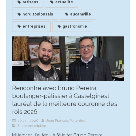
artisans
actualité
nord toulousain
aucamville
entreprises
gastronomie
Rencontre avec Bruno Pereira,
boulanger-pâtissier à Castelginest,
lauréat de la meilleure couronne des
rois 2026
20 Jan 2026
Jean François Portarrieu
En circonscription
Mi janvier, j'ai tenu à féliciter Bruno Pereira,