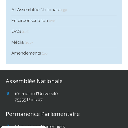
A l'Assemblée Nationale
(35)
En circonscription
(281)
QAG
(126)
Média
(100)
Amendements
(25)
Assemblée Nationale
101 rue de l'Université
75355
Paris 07
Permanence Parlementaire
2 bis rue des Marronniers