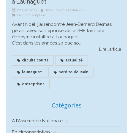
à Launaguet
22 Déc 2025
Jean François Portarrieu
En circonscription
Avant Noêl, j'ai rencontré Jean-Bernard Delmas,
gérant avec son épouse de la PME familiale
éponyme installée à Launaguet.
C’est dans les années 20 que so...
Lire l'article
circuits courts
actualité
launaguet
nord toulousain
entreprises
Catégories
A l'Assemblée Nationale
(35)
En circonscription
(281)