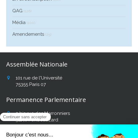
QAG
(126)
Média
(100)
Amendements
(25)
Assemblée Nationale
101 rue de l'Université
75355
Paris 07
Permanence Parlementaire
2 bis rue des Marronniers
31140
Fonbeauzard
Afficher le téléphone