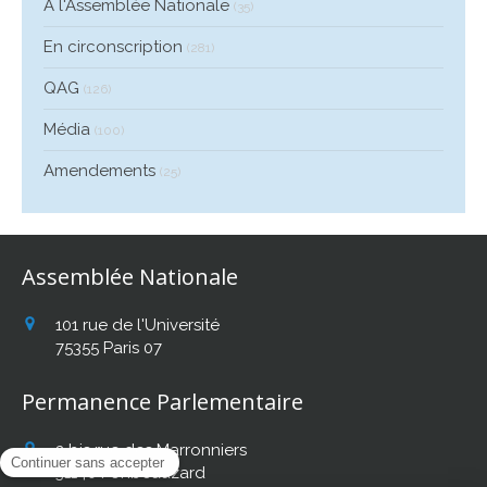
A l'Assemblée Nationale
(35)
En circonscription
(281)
QAG
(126)
Média
(100)
Amendements
(25)
Assemblée Nationale
101 rue de l'Université
75355
Paris 07
Permanence Parlementaire
2 bis rue des Marronniers
31140
Fonbeauzard