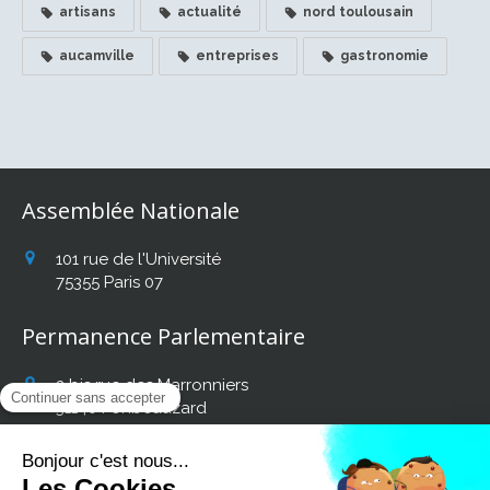
artisans
actualité
nord toulousain
aucamville
entreprises
gastronomie
Assemblée Nationale
101 rue de l'Université
75355
Paris 07
Permanence Parlementaire
2 bis rue des Marronniers
31140
Fonbeauzard
Afficher le téléphone