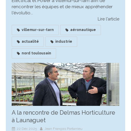
Electrical et Power à Villemur-sur-Tarn afin de
rencontrer les équipes et de mieux appréhender
l'évolutio...
Lire l'article
villemur-sur-tarn
aéronautique
actualité
industrie
nord toulousain
A la rencontre de Delmas Horticulture
à Launaguet
22 Déc 2025
Jean François Portarrieu