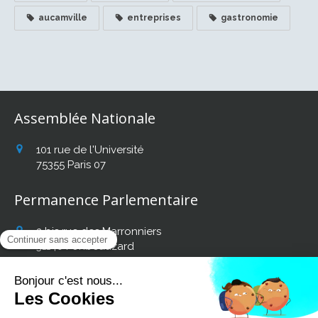
aucamville
entreprises
gastronomie
Assemblée Nationale
101 rue de l'Université
75355
Paris 07
Permanence Parlementaire
2 bis rue des Marronniers
31140
Fonbeauzard
Afficher le téléphone
Retrouvez mon actualité