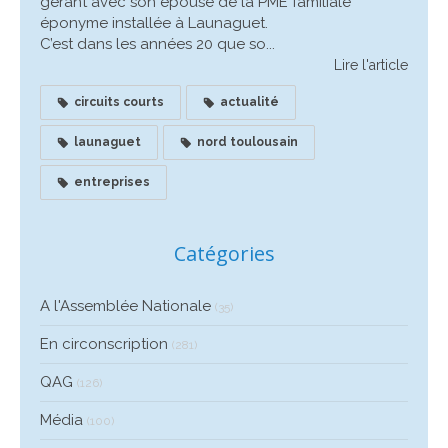
gérant avec son épouse de la PME familiale
éponyme installée à Launaguet.
C’est dans les années 20 que so...
Lire l'article
circuits courts
actualité
launaguet
nord toulousain
entreprises
Catégories
A l'Assemblée Nationale
(35)
En circonscription
(281)
QAG
(126)
Média
(100)