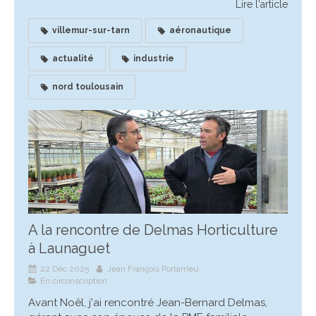
Lire l'article
villemur-sur-tarn
aéronautique
actualité
industrie
nord toulousain
A la rencontre de Delmas Horticulture
à Launaguet
22 Déc 2025
Jean François Portarrieu
En circonscription
Avant Noêl, j'ai rencontré Jean-Bernard Delmas,