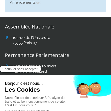
Amendements
(25)
Assemblée Nationale
101 rue de l'Université
75355
Paris 07
Permanence Parlementaire
2 bis rue des Marronniers
31140
Fonbeauzard
Afficher le téléphone
Retrouvez mon actualité
sur les réseaux sociaux :