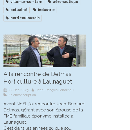
villemur-sur-tarn
aéronautique
actualité
industrie
nord toulousain
A la rencontre de Delmas
Horticulture à Launaguet
22 Déc 2025
Jean François Portarrieu
En circonscription
Avant Noêl, j'ai rencontré Jean-Bernard
Delmas, gérant avec son épouse de la
PME familiale éponyme installée à
Launaguet.
C’est dans les années 20 que so...