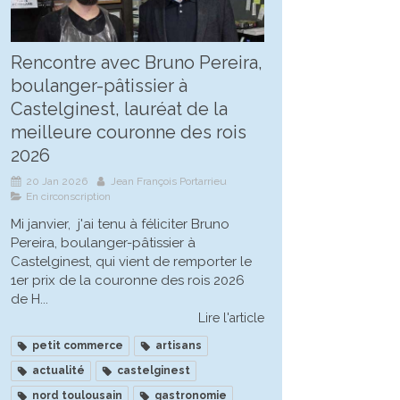
Rencontre avec Bruno Pereira,
boulanger-pâtissier à
Castelginest, lauréat de la
meilleure couronne des rois
2026
20 Jan 2026
Jean François Portarrieu
En circonscription
Mi janvier, j'ai tenu à féliciter Bruno
Pereira, boulanger-pâtissier à
Castelginest, qui vient de remporter le
1er prix de la couronne des rois 2026
de H...
Lire l'article
petit commerce
artisans
actualité
castelginest
nord toulousain
gastronomie