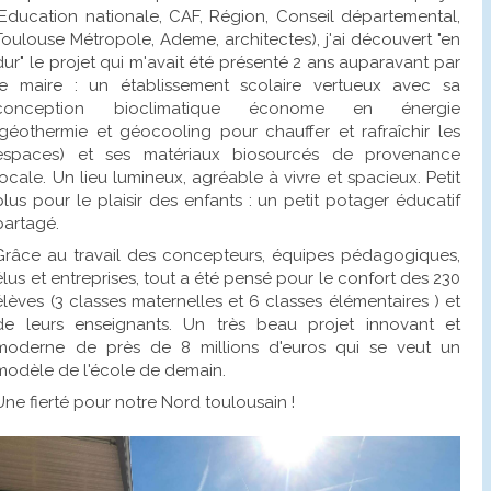
(Education nationale, CAF, Région, Conseil départemental,
Toulouse Métropole, Ademe, architectes), j'ai découvert "en
dur" le projet qui m'avait été présenté 2 ans auparavant par
le maire : un établissement scolaire vertueux avec sa
conception bioclimatique économe en énergie
(géothermie et géocooling pour chauffer et rafraîchir les
espaces) et ses matériaux biosourcés de provenance
locale. Un lieu lumineux, agréable à vivre et spacieux. Petit
plus pour le plaisir des enfants : un petit potager éducatif
partagé.
Grâce au travail des concepteurs, équipes pédagogiques,
élus et entreprises, tout a été pensé pour le confort des 230
élèves (3 classes maternelles et 6 classes élémentaires ) et
de leurs enseignants. Un très beau projet innovant et
moderne de près de 8 millions d'euros qui se veut un
modèle de l'école de demain.
Une fierté pour notre Nord toulousain !