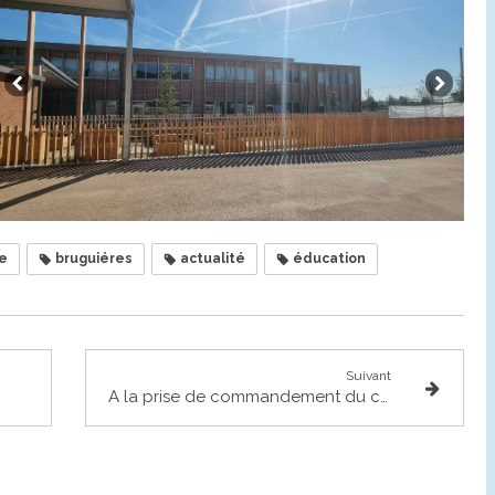
e
bruguiéres
actualité
éducation
Suivant
A la prise de commandement du capitaine Cocaud à la gendarmerie de Castelginest