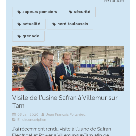
Lire l'article
sapeurs pompiers
sécurité
actualité
nord toulousain
grenade
Visite de l'usine Safran à Villemur sur
Tarn
08 Jan 2026
Jean François Portarrieu
En circonscription
J'ai récemment rendu visite à l'usine de Safran
Electrical et Power à Villemur-sur-Tarn afin de