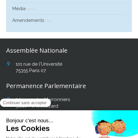
Média
(100)
Amendements
(25)
Assemblée Nationale
101 rue de l'Université
75355
Paris 07
Permanence Parlementaire
2 bis rue des Marronniers
31140
Fonbeauzard
Afficher le téléphone
Retrouvez mon actualité