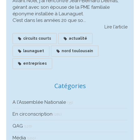
Avant Noêl, j'ai rencontré Jean-Bernard Delmas,
gérant avec son épouse de la PME familiale
éponyme installée à Launaguet.
C’est dans les années 20 que so...
Lire l'article
circuits courts
actualité
launaguet
nord toulousain
entreprises
Catégories
A l'Assemblée Nationale
(35)
En circonscription
(281)
QAG
(126)
Média
(100)