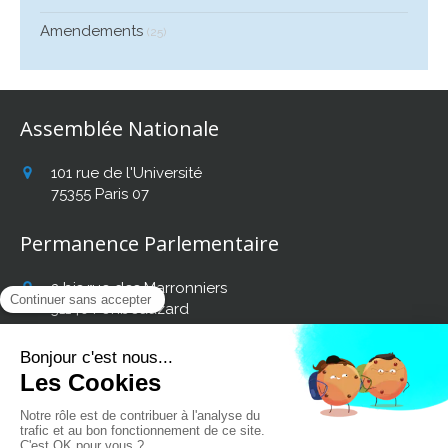
Amendements
(25)
Assemblée Nationale
101 rue de l'Université
75355
Paris 07
Permanence Parlementaire
2 bis rue des Marronniers
31140
Fonbeauzard
Afficher le téléphone
Retrouvez mon actualité
sur les réseaux sociaux :