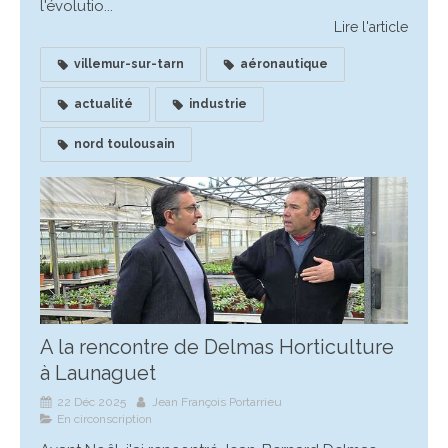
l'évolutio...
Lire l'article
villemur-sur-tarn
aéronautique
actualité
industrie
nord toulousain
A la rencontre de Delmas Horticulture
à Launaguet
22 Déc 2025
Jean François Portarrieu
En circonscription