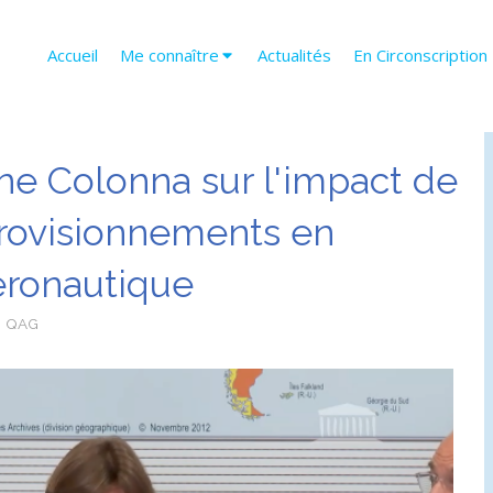
Accueil
Me connaître
Actualités
En Circonscription
ne Colonna sur l'impact de
pprovisionnements en
éronautique
QAG