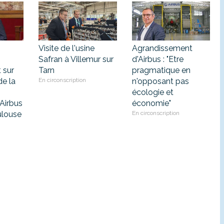
Visite de l'usine
Agrandissement
Safran à Villemur sur
d'Airbus : "Etre
 sur
Tarn
pragmatique en
de la
En circonscription
n'opposant pas
écologie et
Airbus
économie"
ulouse
En circonscription