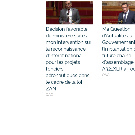
Décision favorable
Ma Question
du ministère suite à
d'Actualité au
mon intervention sur
Gouvernement
la reconnaissance
l'implantation 
d'intérêt national
future chaîne
pour les projets
d'assemblage 
fonciers
A321XLR à To
aéronautiques dans
QAG
le cadre de la loi
ZAN
QAG