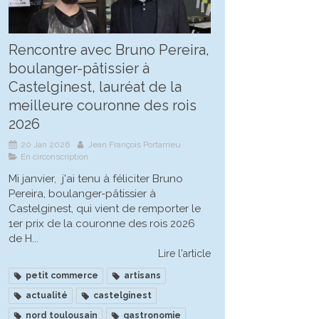
Rencontre avec Bruno Pereira,
boulanger-pâtissier à
Castelginest, lauréat de la
meilleure couronne des rois
2026
20 Jan 2026
Jean François Portarrieu
En circonscription
Mi janvier, j'ai tenu à féliciter Bruno
Pereira, boulanger-pâtissier à
Castelginest, qui vient de remporter le
1er prix de la couronne des rois 2026
de H...
Lire l'article
petit commerce
artisans
actualité
castelginest
nord toulousain
gastronomie