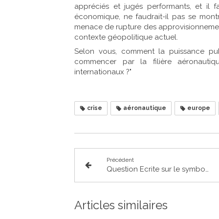
appréciés et jugés performants, et il f
économique, ne faudrait-il pas se mont
menace de rupture des approvisionnement
contexte géopolitique actuel.
Selon vous, comment la puissance publ
commencer par la filière aéronautiq
internationaux ?"
crise
aéronautique
europe
Précédent
Question Ecrite sur le symbole du carnet de liaison à l'école
Articles similaires