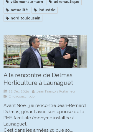
villemur-sur-tarn
aéronautique
actualité
industrie
nord toulousain
A la rencontre de Delmas
Horticulture à Launaguet
22 Déc 2025
Jean François Portarrieu
En circonscription
Avant Noêl, j'ai rencontré Jean-Bernard
Delmas, gérant avec son épouse de la
PME familiale éponyme installée à
Launaguet.
C’est dans les années 20 que so...