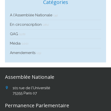
Catégories
A l'Assemblée Nationale
(35)
En circonscription
(281)
QAG
(126)
Média
(100)
Amendements
(25)
Assemblée Nationale
101 rue de l'Université
75355
Paris 07
Permanence Parlementaire