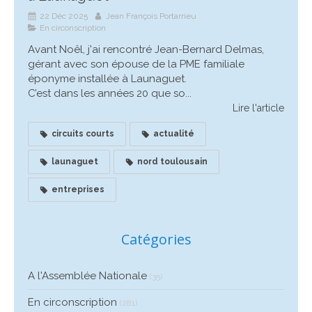
22 Déc 2025
Jean François Portarrieu
En circonscription
Avant Noêl, j'ai rencontré Jean-Bernard Delmas,
gérant avec son épouse de la PME familiale
éponyme installée à Launaguet.
C’est dans les années 20 que so...
Lire l'article
circuits courts
actualité
launaguet
nord toulousain
entreprises
Catégories
A l'Assemblée Nationale
(35)
En circonscription
(281)