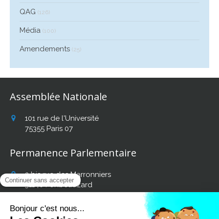
QAG
(126)
Média
(100)
Amendements
(25)
Assemblée Nationale
101 rue de l'Université
75355
Paris 07
Permanence Parlementaire
2 bis rue des Marronniers
31140
Fonbeauzard
Afficher le téléphone