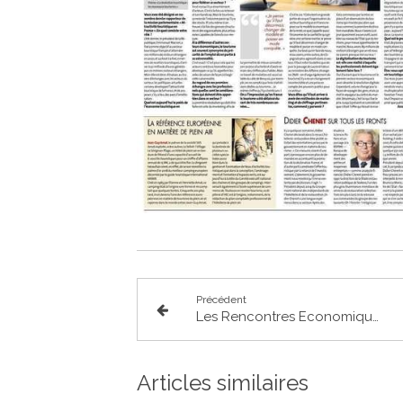
Précédent
Les Rencontres Economiques du Nord toulousain : visite de l'entreprise Ava Traiteur à Villaudric
Articles similaires