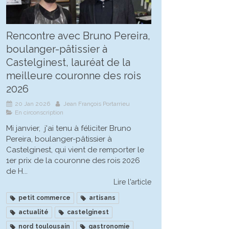
Rencontre avec Bruno Pereira,
boulanger-pâtissier à
Castelginest, lauréat de la
meilleure couronne des rois
2026
20 Jan 2026
Jean François Portarrieu
En circonscription
Mi janvier, j'ai tenu à féliciter Bruno
Pereira, boulanger-pâtissier à
Castelginest, qui vient de remporter le
1er prix de la couronne des rois 2026
de H...
Lire l'article
petit commerce
artisans
actualité
castelginest
nord toulousain
gastronomie