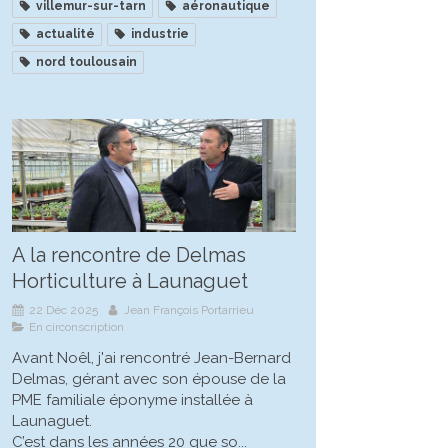
villemur-sur-tarn
aéronautique
actualité
industrie
nord toulousain
A la rencontre de Delmas
Horticulture à Launaguet
22 Déc 2025
Jean François Portarrieu
En circonscription
Avant Noêl, j'ai rencontré Jean-Bernard
Delmas, gérant avec son épouse de la
PME familiale éponyme installée à
Launaguet.
C’est dans les années 20 que so...