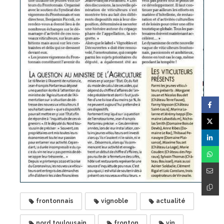
frontonnais
vignoble
actualité
nord toulousain
fronton
vin