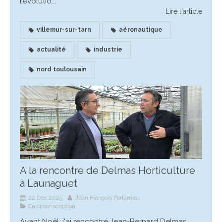
l'évolutio...
Lire l'article
villemur-sur-tarn
aéronautique
actualité
industrie
nord toulousain
A la rencontre de Delmas Horticulture
à Launaguet
22 Déc 2025
Jean François Portarrieu
En circonscription
Avant Noêl, j'ai rencontré Jean-Bernard Delmas,