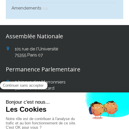
Amendements
(25)
Assemblée Nationale
101 rue de l'Université
75355
Paris 07
Permanence Parlementaire
2 bis rue des Marronniers
31140
Fonbeauzard
Afficher le téléphone
Retrouvez mon actualité
sur les réseaux sociaux :