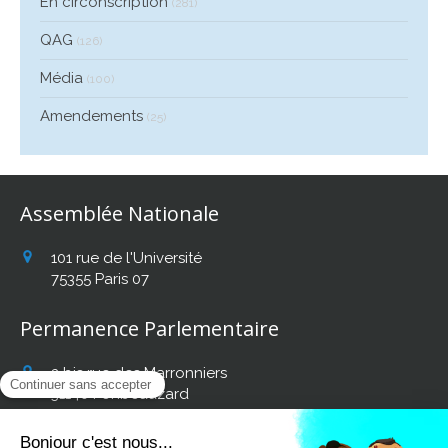
En circonscription
(281)
QAG
(126)
Média
(100)
Amendements
(25)
Assemblée Nationale
101 rue de l'Université
75355
Paris 07
Permanence Parlementaire
2 bis rue des Marronniers
31140
Fonbeauzard
Afficher le téléphone