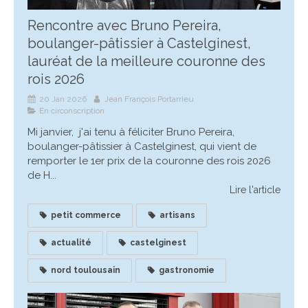
Rencontre avec Bruno Pereira,
boulanger-pâtissier à Castelginest,
lauréat de la meilleure couronne des
rois 2026
20 Jan 2026
Jean François Portarrieu
En circonscription
Mi janvier, j'ai tenu à féliciter Bruno Pereira,
boulanger-pâtissier à Castelginest, qui vient de
remporter le 1er prix de la couronne des rois 2026
de H...
Lire l'article
petit commerce
artisans
actualité
castelginest
nord toulousain
gastronomie