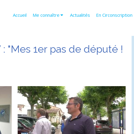
Accueil
Me connaître
Actualités
En Circonscription
 "Mes 1er pas de député !