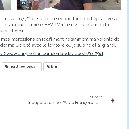
ier avec 67.7% des voix au second tour des Législatives et
e la semaine dernière, BFM TV m'a suivi au coeur de la
 sur lerrain.
t de mes impressions en réaffirmant notamment ma volonté de
er ma lucidité avec le territoire où je suis né et ai grandi.
ps://www.dailymotion.com/embed/video/x5sc79d
nord toulousain
bfm
Suivant
Inauguration de l'Allée Françoise de Veyrinas à Saint-Alban