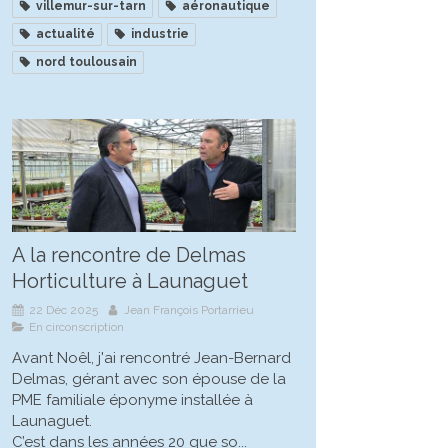
villemur-sur-tarn
aéronautique
actualité
industrie
nord toulousain
A la rencontre de Delmas
Horticulture à Launaguet
22 Déc 2025
Jean François Portarrieu
En circonscription
Avant Noêl, j'ai rencontré Jean-Bernard
Delmas, gérant avec son épouse de la
PME familiale éponyme installée à
Launaguet.
C’est dans les années 20 que so...