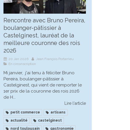
Rencontre avec Bruno Pereira,
boulanger-pâtissier à
Castelginest, lauréat de la
meilleure couronne des rois
2026
20 Jan 2026
Jean François Portarrieu
En circonscription
Mi janvier, j'ai tenu à féliciter Bruno
Pereira, boulanger-pâtissier à
Castelginest, qui vient de remporter le
1er prix de la couronne des rois 2026
de H...
Lire l'article
petit commerce
artisans
actualité
castelginest
nord toulousain
gastronomie