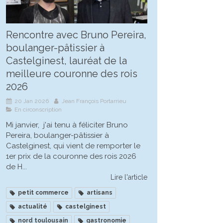
Rencontre avec Bruno Pereira,
boulanger-pâtissier à
Castelginest, lauréat de la
meilleure couronne des rois
2026
20 Jan 2026
Jean François Portarrieu
En circonscription
Mi janvier, j'ai tenu à féliciter Bruno
Pereira, boulanger-pâtissier à
Castelginest, qui vient de remporter le
1er prix de la couronne des rois 2026
de H...
Lire l'article
petit commerce
artisans
actualité
castelginest
nord toulousain
gastronomie