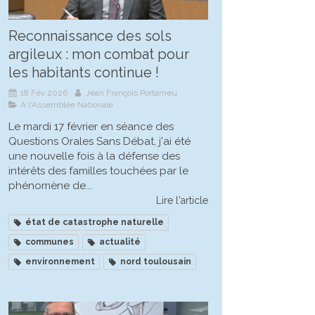
Reconnaissance des sols
argileux : mon combat pour
les habitants continue !
18 Fév 2026
Jean François Portarrieu
A l'Assemblée Nationale
Le mardi 17 février en séance des
Questions Orales Sans Débat, j'ai été
une nouvelle fois à la défense des
intérêts des familles touchées par le
phénomène de...
Lire l'article
état de catastrophe naturelle
communes
actualité
environnement
nord toulousain