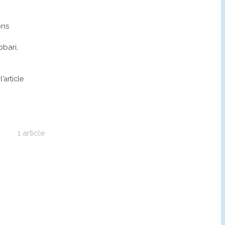
ons
bbari,
l'article
1 article