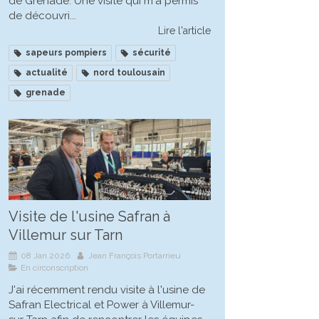
de Grenade. Une visite qui m'a permis
de découvri...
Lire l'article
sapeurs pompiers
sécurité
actualité
nord toulousain
grenade
Visite de l'usine Safran à
Villemur sur Tarn
08 Jan 2026
Jean François Portarrieu
En circonscription
J'ai récemment rendu visite à l'usine de
Safran Electrical et Power à Villemur-