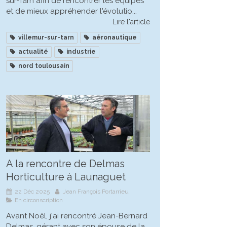
sur-Tarn afin de rencontrer les équipes
et de mieux appréhender l'évolutio...
Lire l'article
villemur-sur-tarn
aéronautique
actualité
industrie
nord toulousain
A la rencontre de Delmas
Horticulture à Launaguet
22 Déc 2025
Jean François Portarrieu
En circonscription
Avant Noêl, j'ai rencontré Jean-Bernard
Delmas, gérant avec son épouse de la