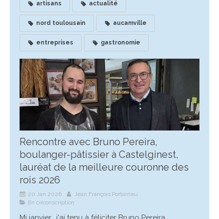
artisans
actualité
nord toulousain
aucamville
entreprises
gastronomie
Rencontre avec Bruno Pereira,
boulanger-pâtissier à Castelginest,
lauréat de la meilleure couronne des
rois 2026
20 Jan 2026
Jean François Portarrieu
En circonscription
Mi janvier, j'ai tenu à féliciter Bruno Pereira,