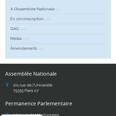
A l'Assemblée Nationale
(35)
En circonscription
(281)
QAG
(126)
Média
(100)
Amendements
(25)
Assemblée Nationale
101 rue de l'Université
75355
Paris 07
Permanence Parlementaire
2 bis rue des Marronniers