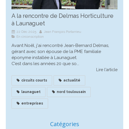
A la rencontre de Delmas Horticulture
à Launaguet
22 Déc 2025
Jean François Portarrieu
En circonscription
Avant Noêl, j'ai rencontré Jean-Bernard Delmas,
gérant avec son épouse de la PME familiale
éponyme installée à Launaguet.
C’est dans les années 20 que so...
Lire l'article
circuits courts
actualité
launaguet
nord toulousain
entreprises
Catégories