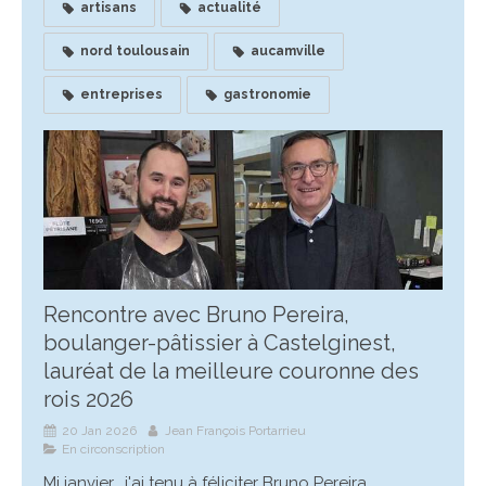
artisans
actualité
nord toulousain
aucamville
entreprises
gastronomie
Rencontre avec Bruno Pereira,
boulanger-pâtissier à Castelginest,
lauréat de la meilleure couronne des
rois 2026
20 Jan 2026
Jean François Portarrieu
En circonscription
Mi janvier, j'ai tenu à féliciter Bruno Pereira,