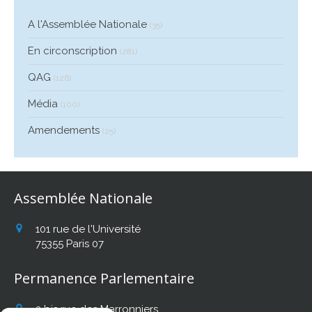
A l'Assemblée Nationale
(35)
En circonscription
(281)
QAG
(126)
Média
(100)
Amendements
(25)
Assemblée Nationale
101 rue de l'Université
75355
Paris 07
Permanence Parlementaire
2 bis rue des Marronniers