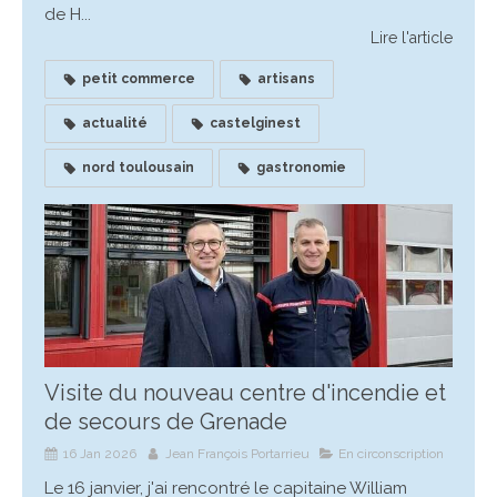
de H...
Lire l'article
petit commerce
artisans
actualité
castelginest
nord toulousain
gastronomie
Visite du nouveau centre d'incendie et
de secours de Grenade
16 Jan 2026
Jean François Portarrieu
En circonscription
Le 16 janvier, j'ai rencontré le capitaine William