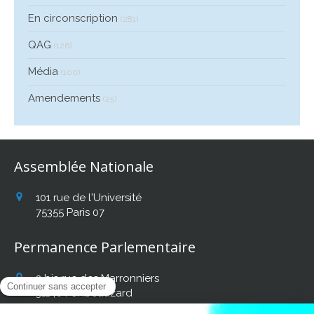
En circonscription
(281)
QAG
(126)
Média
(100)
Amendements
(25)
Assemblée Nationale
101 rue de l'Université
75355
Paris 07
Permanence Parlementaire
2 bis rue des Marronniers
31140
Fonbeauzard
Afficher le téléphone