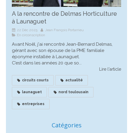
A la rencontre de Delmas Horticulture
à Launaguet
22 Déc 2025
Jean François Portarrieu
En circonscription
Avant Noêl, j'ai rencontré Jean-Bernard Delmas,
gérant avec son épouse de la PME familiale
éponyme installée à Launaguet.
C’est dans les années 20 que so...
Lire l'article
circuits courts
actualité
launaguet
nord toulousain
entreprises
Catégories