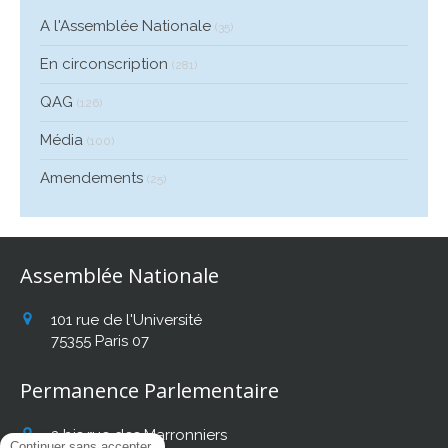
A l'Assemblée Nationale
(35)
En circonscription
(281)
QAG
(126)
Média
(100)
Amendements
(25)
Assemblée Nationale
101 rue de l'Université
75355
Paris 07
Permanence Parlementaire
2 bis rue des Marronniers