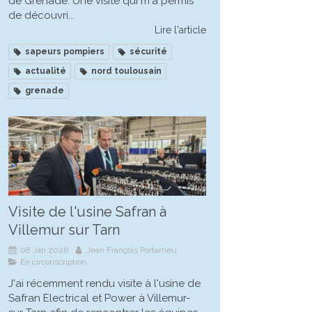
de Grenade. Une visite qui m'a permis
de découvri...
Lire l'article
sapeurs pompiers
sécurité
actualité
nord toulousain
grenade
Visite de l'usine Safran à
Villemur sur Tarn
08 Jan 2026
Jean François Portarrieu
En circonscription
J'ai récemment rendu visite à l'usine de
Safran Electrical et Power à Villemur-