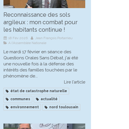
Reconnaissance des sols
argileux : mon combat pour
les habitants continue !
18 Fév 2026
Jean François Portarrieu
A l'Assemblée Nationale
Le mardi 17 février en séance des
Questions Orales Sans Débat, j'ai été
une nouvelle fois à la défense des
intérêts des familles touchées par le
phénomène de...
Lire l'article
état de catastrophe naturelle
communes
actualité
environnement
nord toulousain