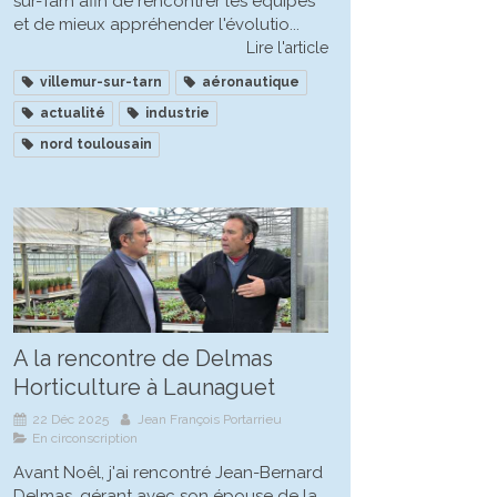
sur-Tarn afin de rencontrer les équipes
et de mieux appréhender l'évolutio...
Lire l'article
villemur-sur-tarn
aéronautique
actualité
industrie
nord toulousain
A la rencontre de Delmas
Horticulture à Launaguet
22 Déc 2025
Jean François Portarrieu
En circonscription
Avant Noêl, j'ai rencontré Jean-Bernard
Delmas, gérant avec son épouse de la