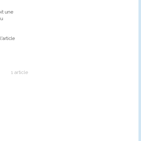
it une
au
l'article
1 article