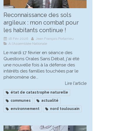
Reconnaissance des sols
argileux : mon combat pour
les habitants continue !
18 Fév 2026
Jean François Portarrieu
A l'Assemblée Nationale
Le mardi 17 février en séance des
Questions Orales Sans Débat, j'ai été
une nouvelle fois à la défense des
intérêts des familles touchées par le
phénomène de...
Lire l'article
état de catastrophe naturelle
communes
actualité
environnement
nord toulousain