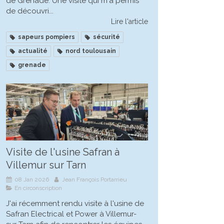
de Grenade. Une visite qui m'a permis
de découvri...
Lire l'article
sapeurs pompiers
sécurité
actualité
nord toulousain
grenade
Visite de l'usine Safran à
Villemur sur Tarn
08 Jan 2026
Jean François Portarrieu
En circonscription
J'ai récemment rendu visite à l'usine de
Safran Electrical et Power à Villemur-