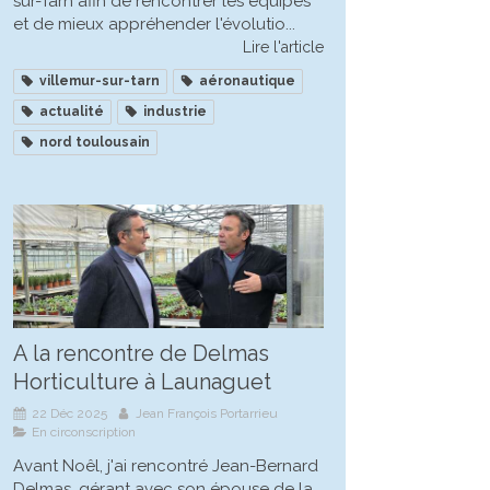
sur-Tarn afin de rencontrer les équipes
et de mieux appréhender l'évolutio...
Lire l'article
villemur-sur-tarn
aéronautique
actualité
industrie
nord toulousain
A la rencontre de Delmas
Horticulture à Launaguet
22 Déc 2025
Jean François Portarrieu
En circonscription
Avant Noêl, j'ai rencontré Jean-Bernard
Delmas, gérant avec son épouse de la