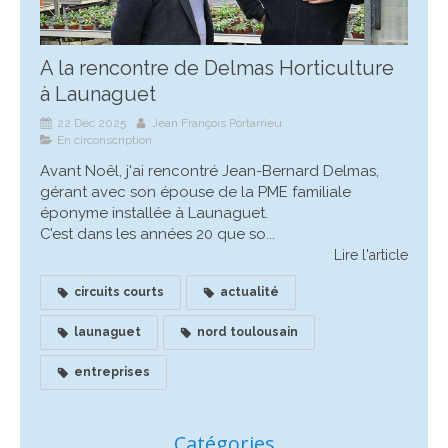
A la rencontre de Delmas Horticulture
à Launaguet
22 Déc 2025
Jean François Portarrieu
En circonscription
Avant Noêl, j'ai rencontré Jean-Bernard Delmas,
gérant avec son épouse de la PME familiale
éponyme installée à Launaguet.
C’est dans les années 20 que so...
Lire l'article
circuits courts
actualité
launaguet
nord toulousain
entreprises
Catégories