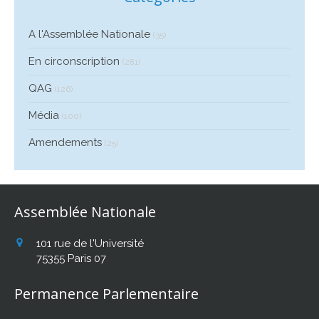
A l'Assemblée Nationale
(35)
En circonscription
(281)
QAG
(126)
Média
(100)
Amendements
(25)
Assemblée Nationale
101 rue de l'Université
75355
Paris 07
Permanence Parlementaire